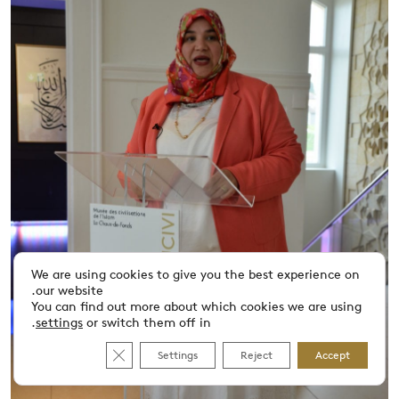
We are using cookies to give you the best experience on
our website.
You can find out more about which cookies we are using
.
settings
or switch them off in
 GDPR Cookie Banner
Settings
Reject
Accept