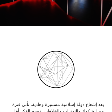
بعد إشعاع دولة إسلامية مستنيرة وهادية، تأتي فترة
من الشكوك والتوترات والخلافات. تصبح الفكر أقل