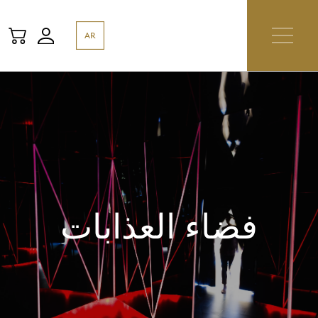
AR
فضاء العذابات