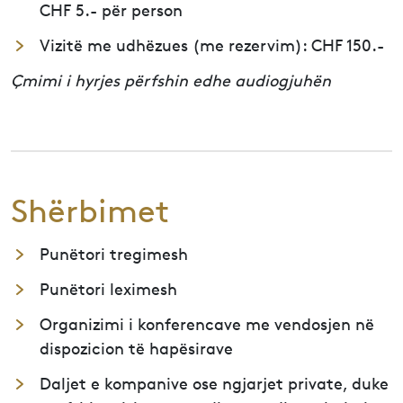
CHF 5.- për person
Vizitë me udhëzues (me rezervim): CHF 150.-
Çmimi i hyrjes përfshin edhe audiogjuhën
Shërbimet
Punëtori tregimesh
Punëtori leximesh
Organizimi i konferencave me vendosjen në
dispozicion të hapësirave
Daljet e kompanive ose ngjarjet private, duke