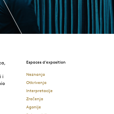
ca,
Espaces d’exposition
Neznanja
 i
Otkrivenja
mio
Interpretacije
Zračenja
Agonije