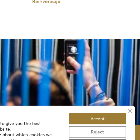
Reinvenicije
Clos
Accept
to give you the best
bsite.
Reject
e about which cookies we