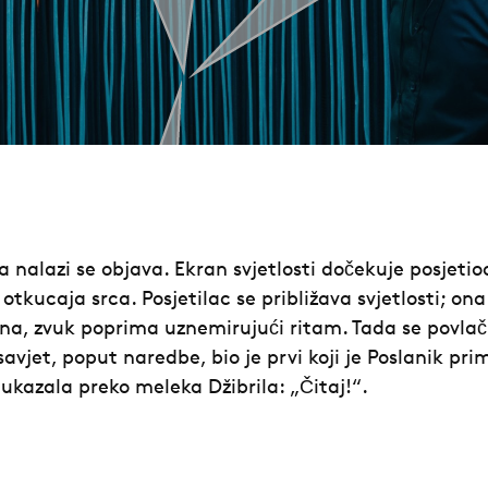
a nalazi se objava. Ekran svjetlosti dočekuje posjetio
otkucaja srca. Posjetilac se približava svjetlosti; ona
na, zvuk poprima uznemirujući ritam. Tada se povlači
vjet, poput naredbe, bio je prvi koji je Poslanik pri
ukazala preko meleka Džibrila: „Čitaj!“.