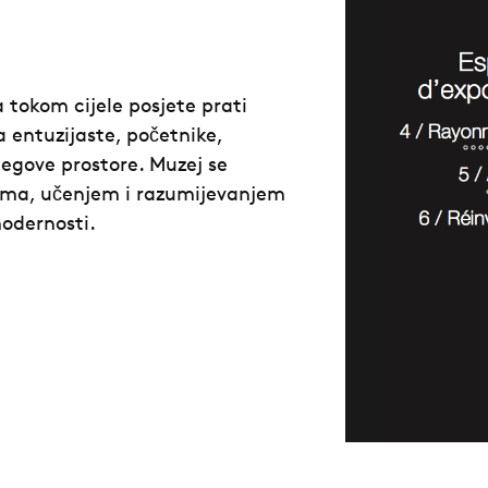
a tokom cijele posjete prati
a entuzijaste, početnike,
jegove prostore. Muzej se
rima, učenjem i razumijevanjem
 modernosti.