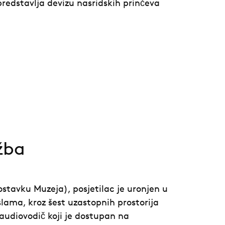
 predstavlja devizu nasridskih prinčeva
žba
ostavku Muzeja), posjetilac je uronjen u
slama, kroz šest uzastopnih prostorija
 audiovodič koji je dostupan na