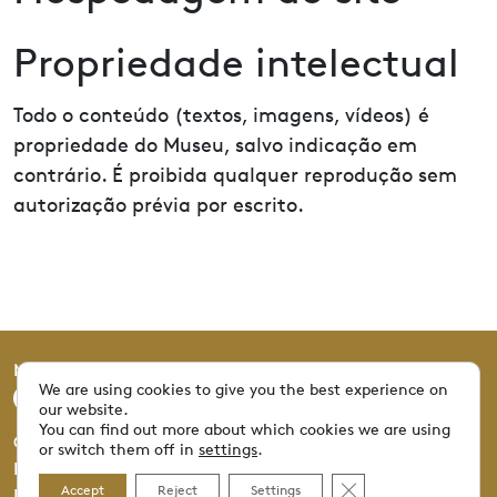
Propriedade intelectual
Todo o conteúdo (textos, imagens, vídeos) é
propriedade do Museu, salvo indicação em
contrário. É proibida qualquer reprodução sem
autorização prévia por escrito.
Mucivi © 2025 Todos os direitos de autor reservados.
We are using cookies to give you the best experience on
our website.
You can find out more about which cookies we are using
Grafismo: NORRS | Fotografia: Patrice Scheyer | Web:
or switch them off in
settings
.
Proview360.ch © 2025
Close GDPR Cookie 
Accept
Reject
Settings
Impressum
Política de Privacidade